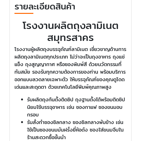
รายละเอียดสินค้า
โรงงานผลิตถุงลามิเนต
สมุทรสาคร
โรงงานผู้ผลิตถุงบรรจุภัณฑ์ลามิเนต เชี่ยวชาญด้านการ
ผลิตถุงลามิเนตทุกประเภท ไม่ว่าจะเป็นถุงอาหาร ถุงแช่
แข็ง ถุงสูญญากาศ หรือซองพิมพ์สี ด้วยนวัตกรรมที่
ทันสมัย รองรับทุกความต้องการของท่าน พร้อมบริการ
ออกแบบลวดลายเฉพาะตัว ให้บรรจุภัณฑ์ของคุณดูโดด
เด่นและสะดุดตา ด้วยเทคโนโลยีพิมพ์คุณภาพสูง
รับผลิตถุงก้นตั้งติดซิป ถุงฐานตั้งได้พร้อมติดซิป
นิยมใช้บรรจุอาหาร เช่น ซองกาแฟ ซองขนมอบ
กรอบ
รับสั่งทำซองซิลกลาง ซองซิลกลางพับข้าง เช่น
ใช้เป็นซองขนมมันฝรั่งยี่ห้อดัง ซองใส่ขนมจีบใน
ร้านสะดวกซื้อชั้นนำ